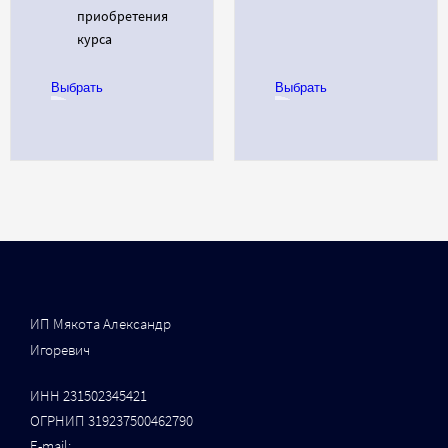
приобретения
курса
Выбрать
Выбрать
ИП Мякота Александр
Игоревич
ИНН 231502345421
ОГРНИП 319237500462790
Е-mail: