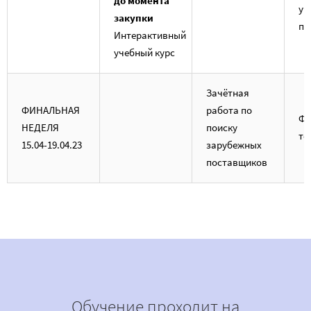
до момента
уч
закупки
по
Интерактивный
учебный курс
Зачётная
ФИНАЛЬНАЯ
работа по
Фи
НЕДЕЛЯ
поиску
те
15.04-19.04.23
зарубежных
поставщиков
Обучение проходит на