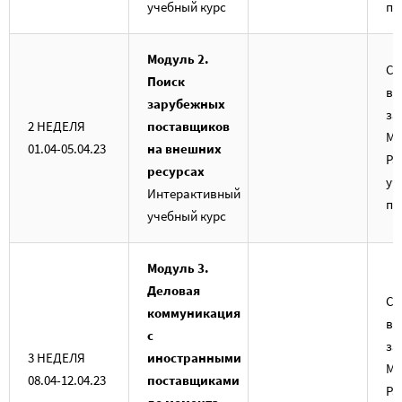
учебный курс
по
Модуль 2.
Са
Поиск
вы
зарубежных
за
2 НЕДЕЛЯ
поставщиков
Мо
01.04-05.04.23
на внешних
Ра
ресурсах
уч
Интерактивный
по
учебный курс
Модуль 3.
Деловая
Са
коммуникация
вы
с
за
3 НЕДЕЛЯ
иностранными
Мо
08.04-12.04.23
поставщиками
Ра