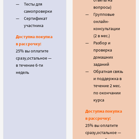
ответы на
Тесты для
вопросы)
самопроверки
Групповые
Сертификат
онлайн-
участника
консультации
(2 в мес.)
Доступна покупка
Разбор и
в рассрочку:
проверка
25% вы оплатите
домашних
сразу,остальное —
заданий
в течение 6-ти
Обратная связь
недель
и поддержка в
течение 2 мес.
по окончании
курса
Доступна покупка
в рассрочку:
25% вы оплатите
сразу,остальное —