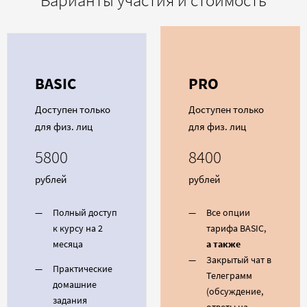
Варианты участия и стоимость
BASIC
PRO
Доступен только
Доступен только
для физ. лиц
для физ. лиц
5800
8400
рублей
рублей
Полный доступ
Все опции
к курсу на 2
тарифа BASIC,
месяца
а также
Закрытый чат в
Практические
Телеграмм
домашние
(обсуждение,
задания