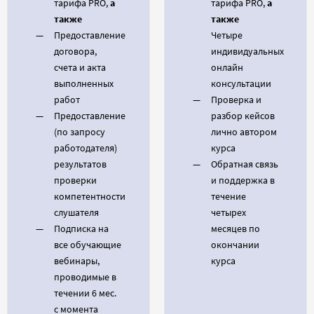
тарифа PRO,
а
тарифа PRO,
а
также
также
Предоставление
Четыре
договора,
индивидуальных
счета и акта
онлайн
выполненных
консультации
работ
Проверка и
Предоставление
разбор кейсов
(по запросу
лично автором
работодателя)
курса
результатов
Обратная связь
проверки
и поддержка в
компетентности
течение
слушателя
четырех
Подписка на
месяцев по
все обучающие
окончании
вебинары,
курса
проводимые в
течении 6 мес.
с момента