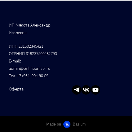
ИП Мякота Александр
Игоревич
ИНН 231502345421
ОГРНИП 319237500462790
Е-mail:
admin@onlineuniver.ru
Тел:
+7 (964) 904-90-09
Оферта
Made on
Bazium