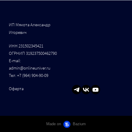
ИП Мякота Александр
Игоревич
ИНН 231502345421
ОГРНИП 319237500462790
Е-mail:
admin@onlineuniver.ru
Тел:
+7 (964) 904-90-09
Оферта
Made on
Bazium